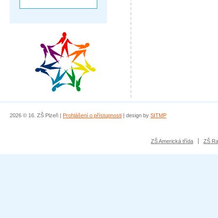
2026 © 16. ZŠ Plzeň |
Prohlášení o přístupnosti
| design by
SITMP
ZŠ Americká třída
ZŠ Ra