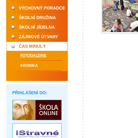
VÝCHOVNÝ PORADCE
ŠKOLNÍ DRUŽINA
ŠKOLNÍ JÍDELNA
ZÁJMOVÉ ÚTVARY
ČAS MINULÝ
FOTOGALERIE
KRONIKA
PŘIHLÁŠENÍ DO: