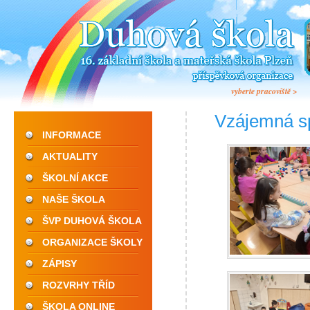
vyberte pracoviště >
Vzájemná s
INFORMACE
AKTUALITY
ŠKOLNÍ AKCE
NAŠE ŠKOLA
ŠVP DUHOVÁ ŠKOLA
ORGANIZACE ŠKOLY
ZÁPISY
ROZVRHY TŘÍD
ŠKOLA ONLINE