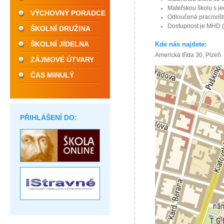
Mateřskou školu s je
VÝCHOVNÝ PORADCE
Odloučená pracovišt
Dostupnost je MHD (a
ŠKOLNÍ DRUŽINA
ŠKOLNÍ JÍDELNA
Kde nás najdete:
Americká třída 30, Plzeň
ZÁJMOVÉ ÚTVARY
ČAS MINULÝ
PŘIHLÁŠENÍ DO: