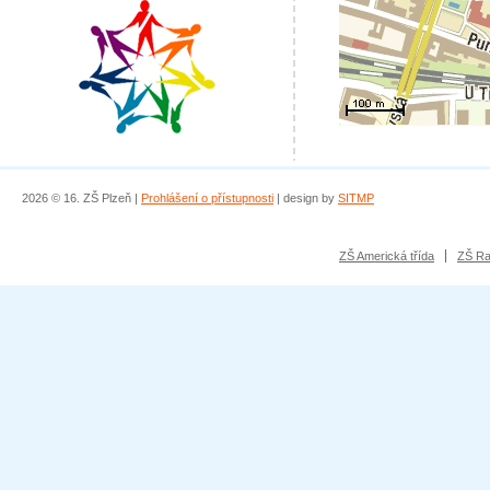
2026 © 16. ZŠ Plzeň |
Prohlášení o přístupnosti
| design by
SITMP
ZŠ Americká třída
ZŠ Ra