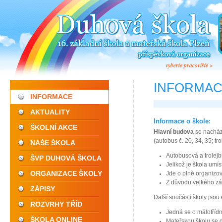
vyberte pracoviště >
INFORMA
INFORMACE
AKTUALITY
Informace o škole:
ŠKOLNÍ AKCE
Hlavní budova
se nacház
(autobus č. 20, 34, 35; tro
NAŠE ŠKOLA
Autobusová a trolejbu
ŠVP DUHOVÁ ŠKOLA
Jelikož je škola umís
ORGANIZACE ŠKOLY
Jde o plně organizov
Z důvodu velkého záj
ZÁPISY
Další součástí školy jsou
ROZVRHY TŘÍD
Jedná se o málotřídn
ŠKOLA ONLINE
Mateřskou školu se 