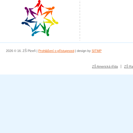
2026 © 16. ZŠ Plzeň |
Prohlášení o přístupnosti
| design by
SITMP
ZŠ Americká třída
ZŠ Ra