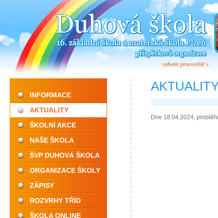
vyberte pracoviště >
AKTUALIT
INFORMACE
AKTUALITY
Dne 18.04.2024, problěhn
ŠKOLNÍ AKCE
NAŠE ŠKOLA
ŠVP DUHOVÁ ŠKOLA
ORGANIZACE ŠKOLY
ZÁPISY
ROZVRHY TŘÍD
ŠKOLA ONLINE