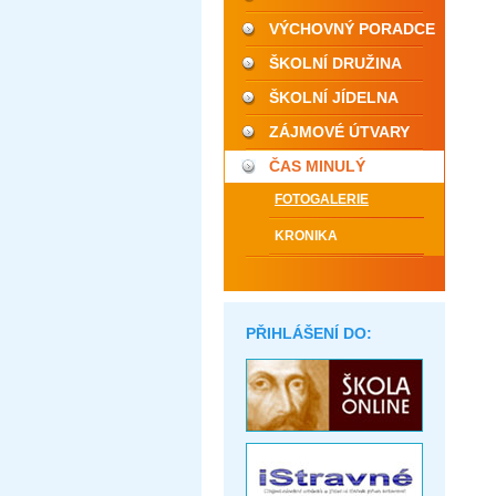
VÝCHOVNÝ PORADCE
ŠKOLNÍ DRUŽINA
ŠKOLNÍ JÍDELNA
ZÁJMOVÉ ÚTVARY
ČAS MINULÝ
FOTOGALERIE
KRONIKA
PŘIHLÁŠENÍ DO: