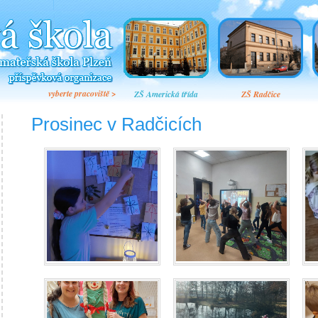
vyberte pracoviště >
ZŠ Americká třída
ZŠ Radčice
Prosinec v Radčicích