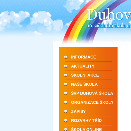
INFORMACE
AKTUALITY
ŠKOLNÍ AKCE
NAŠE ŠKOLA
ŠVP DUHOVÁ ŠKOLA
ORGANIZACE ŠKOLY
ZÁPISY
ROZVRHY TŘÍD
ŠKOLA ONLINE