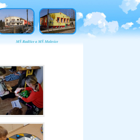
MŠ Radčice a MŠ Malesice