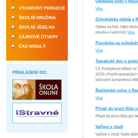
Odstávka vody v Ressl
VÝCHOVNÝ PORADCE
Více
ŠKOLNÍ DRUŽINA
Ochutnávka oběda v R
ŠKOLNÍ JÍDELNA
Odkaz na foto: https://d
obeda-v-radcicich/
Více
ZÁJMOVÉ ÚTVARY
Pozvánka na ochutnán
ČAS MINULÝ
Více
Tematické dny o podz
Cíl: Poskytnout dětem z
PŘIHLÁŠENÍ DO:
2025.• Posílit spoluprác
klíčových kompetencí dětí
Ředitelské volno v Rad
Více
Přijatí do první třídy 
Přijatí do první třídy pro
Vaříme s chutí
Vaříme s chutí: Naše jíde