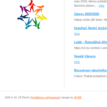
roku 2025, kterou pořádá 
školních jídelen,…
Více
Zápisy 2025/2026
Odkaz místo QR kódu http
Uzavření školní druži
Více
Leták - Rukodělné díln
https://s3.eu-central-1.
Veselé Vánoce
Více
Rozsvícení vánočního
Citace: Plakát poskytnut
2026 © 16. ZŠ Plzeň |
Prohlášení o přístupnosti
| design by
SITMP