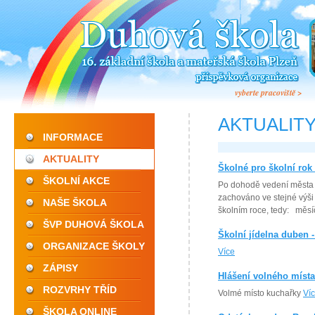
vyberte pracoviště >
AKTUALIT
INFORMACE
AKTUALITY
Školné pro školní rok
ŠKOLNÍ AKCE
Po dohodě vedení města 
zachováno ve stejné výši
NAŠE ŠKOLA
školním roce, tedy: měs
ŠVP DUHOVÁ ŠKOLA
Školní jídelna duben -
ORGANIZACE ŠKOLY
Více
ZÁPISY
Hlášení volného míst
ROZVRHY TŘÍD
Volmé místo kuchařky
Ví
ŠKOLA ONLINE