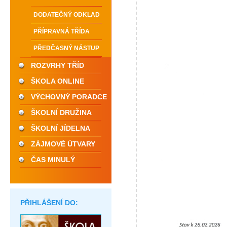
DODATEČNÝ ODKLAD
PŘÍPRAVNÁ TŘÍDA
PŘEDČASNÝ NÁSTUP
ROZVRHY TŘÍD
ŠKOLA ONLINE
VÝCHOVNÝ PORADCE
ŠKOLNÍ DRUŽINA
ŠKOLNÍ JÍDELNA
ZÁJMOVÉ ÚTVARY
ČAS MINULÝ
PŘIHLÁŠENÍ DO: