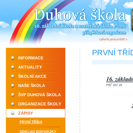
vyberte pracoviště >
PRVNÍ TŘÍ
INFORMACE
AKTUALITY
ŠKOLNÍ AKCE
NAŠE ŠKOLA
ŠVP DUHOVÁ ŠKOLA
ORGANIZACE ŠKOLY
ZÁPISY
PRVNÍ TŘÍDA
ODKLAD DOCHÁZKY