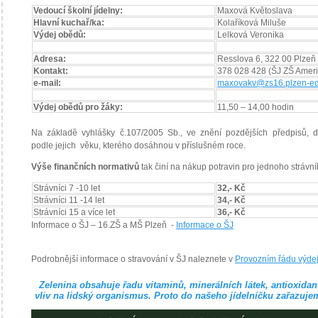
Vedoucí školní jídelny:
Maxová Květoslava
Hlavní kuchař/ka:
Kolaříková Miluše
Výdej obědů:
Lelková Veronika
Adresa:
Resslova 6, 322 00 Plzeň
Kontakt:
378 028 428 (ŠJ ZŠ Ameri
e-mail:
maxovakv@zs16.plzen-ed
Výdej obědů pro žáky:
11,50 – 14,00 hodin
Na základě vyhlášky č.107/2005 Sb., ve znění pozdějších předpisů, d
podle jejich věku, kterého dosáhnou v příslušném roce.
Výše finančních normativů
tak činí na nákup potravin pro jednoho strávní
Strávníci 7 -10 let
32,- Kč
Strávníci 11 -14 let
34,- Kč
Strávníci 15 a více let
36,- Kč
Informace o ŠJ – 16.ZŠ a MŠ Plzeň -
Informace o ŠJ
Podrobnější informace o stravování v ŠJ naleznete v
Provozním řádu výde
Zelenina obsahuje řadu vitaminů, minerálních látek, antioxidant
vliv na lidský organismus. Proto do našeho jídelníčku zařazuje