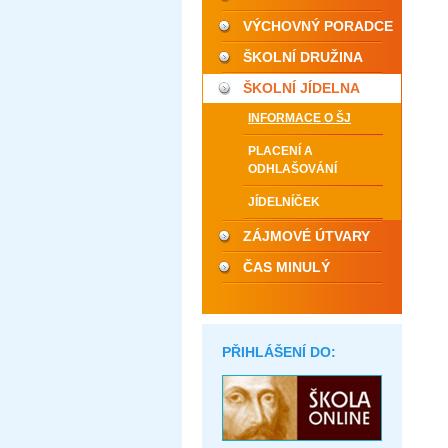
VÝCHOVNÝ PORADCE
ŠKOLNÍ DRUŽINA
ŠKOLNÍ JÍDELNA
INFORMACE O ŠJ
PLACENÍ A
ODHLAŠOVÁNÍ
JÍDELNÍČEK
ZÁJMOVÉ ÚTVARY
ČAS MINULÝ
PŘIHLÁŠENÍ DO: