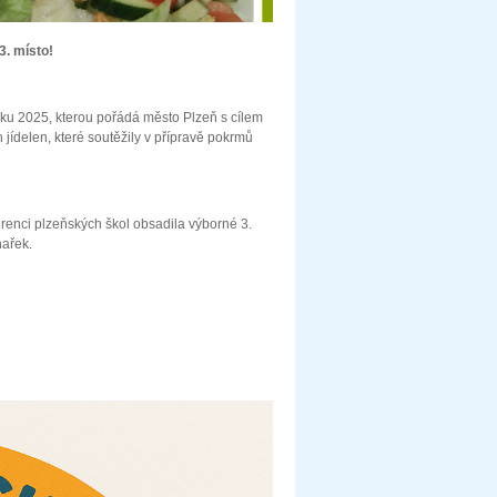
3. místo!
roku 2025, kterou pořádá město Plzeň s cílem
 jídelen, které soutěžily v přípravě pokrmů
urenci plzeňských škol obsadila výborné 3.
hařek.