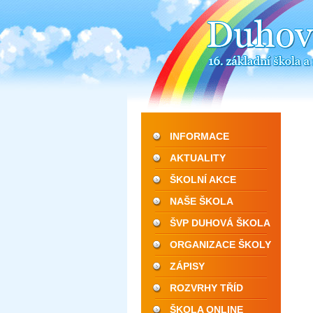
INFORMACE
AKTUALITY
ŠKOLNÍ AKCE
NAŠE ŠKOLA
ŠVP DUHOVÁ ŠKOLA
ORGANIZACE ŠKOLY
ZÁPISY
ROZVRHY TŘÍD
ŠKOLA ONLINE