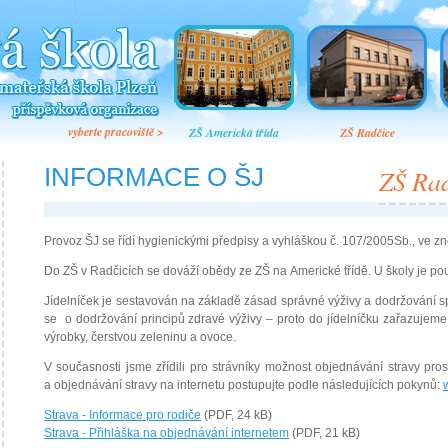
vyberte pracoviště >
ZŠ Americká třída
ZŠ Radčice
INFORMACE O ŠJ
ZŠ Ra
Provoz ŠJ se řídí hygienickými předpisy a vyhláškou č. 107/2005Sb., ve zn
Do ZŠ v Radčicích se dováží obědy ze ZŠ na Americké třídě. U školy je pou
Jídelníček je sestavován na základě zásad správné výživy a dodržování 
se o dodržování principů zdravé výživy – proto do jídelníčku zařazujem
výrobky, čerstvou zeleninu a ovoce.
V současnosti jsme zřídili pro strávníky možnost objednávání stravy prost
a objednávání stravy na internetu postupujte podle následujících pokynů:
Strava - Informace pro rodiče
(PDF, 24 kB)
Strava - Přihláška na objednávání internetem
(PDF, 21 kB)