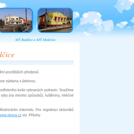
MŠ Radčice a MŠ Malesice
dčice
ění pozdějších předpisů.
ze výdejna s jídelnou.
spotřebního koše vybraných potravin. Snažíme
e ryby (na mnoho způsobů), luštěniny, mléčné
řednictvím internetu. Pro registraci strávníků
www.strava.cz
viz. Přílohy: