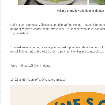
Vaříme s chutí: Naše jídelna získala 
Naše školní jídelna se zúčastnila soutěže Vaříme s chutí – Školní jídelna 
podpořit zdravé a chutné školní stravování. Do klání se zapojilo 22 školních
z ryb a luštěnin.
S radostí oznamujeme, že naše jídelna postoupila do finále a v silné konk
místo! Je to pro nás obrovský úspěch a potvrzení kvalitní práce našich kuc
Jsme hrdí na naši školní jídelnu!
16. ZŠ a MŠ Plzeň, příspěvková organizace