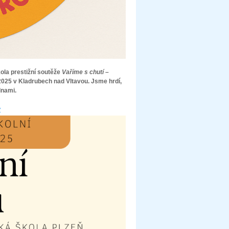
kola prestižní soutěže
Vaříme s chutí –
 2025 v Kladrubech nad Vltavou. Jsme hrdí,
lnami.
y