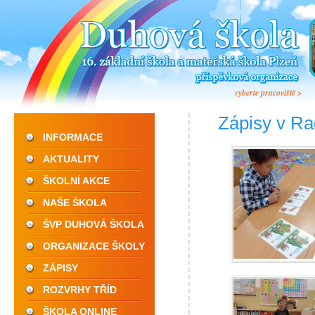
vyberte pracoviště >
Zápisy v Ra
INFORMACE
AKTUALITY
ŠKOLNÍ AKCE
NAŠE ŠKOLA
ŠVP DUHOVÁ ŠKOLA
ORGANIZACE ŠKOLY
ZÁPISY
ROZVRHY TŘÍD
ŠKOLA ONLINE