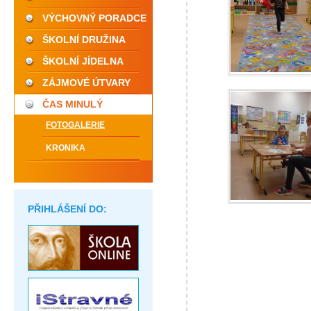
VÝCHOVNÝ PORADCE
ŠKOLNÍ DRUŽINA
ŠKOLNÍ JÍDELNA
ZÁJMOVÉ ÚTVARY
ČAS MINULÝ
FOTOGALERIE
KRONIKA
PŘIHLÁŠENÍ DO: