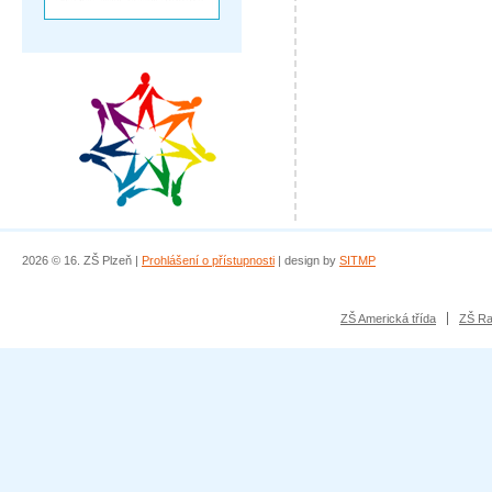
2026 © 16. ZŠ Plzeň |
Prohlášení o přístupnosti
| design by
SITMP
ZŠ Americká třída
ZŠ Ra