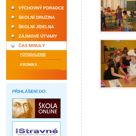
VÝCHOVNÝ PORADCE
ŠKOLNÍ DRUŽINA
ŠKOLNÍ JÍDELNA
ZÁJMOVÉ ÚTVARY
ČAS MINULÝ
FOTOGALERIE
KRONIKA
PŘIHLÁŠENÍ DO: