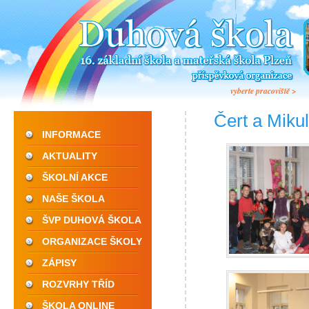
vyberte pracoviště >
Čert a Miku
INFORMACE
AKTUALITY
ŠKOLNÍ AKCE
NAŠE ŠKOLA
ŠVP DUHOVÁ ŠKOLA
ORGANIZACE ŠKOLY
ZÁPISY
ROZVRHY TŘÍD
ŠKOLA ONLINE