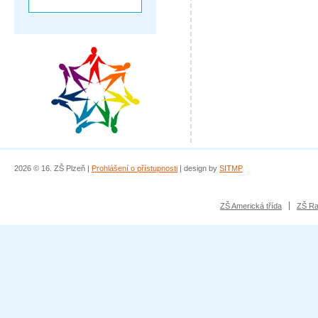
2026 © 16. ZŠ Plzeň |
Prohlášení o přístupnosti
| design by
SITMP
ZŠ Americká třída
ZŠ Ra