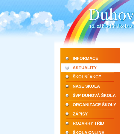
INFORMACE
AKTUALITY
ŠKOLNÍ AKCE
NAŠE ŠKOLA
ŠVP DUHOVÁ ŠKOLA
ORGANIZACE ŠKOLY
ZÁPISY
ROZVRHY TŘÍD
ŠKOLA ONLINE