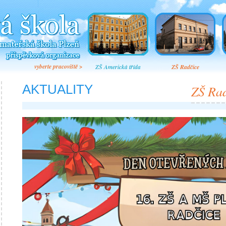
vyberte pracoviště >
ZŠ Americká třída
ZŠ Radčice
AKTUALITY
ZŠ Ra