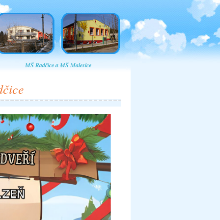
MŠ Radčice a MŠ Malesice
dčice