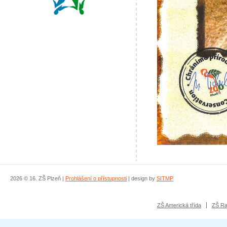
2026 © 16. ZŠ Plzeň |
Prohlášení o přístupnosti
| design by
SITMP
ZŠ Americká třída
ZŠ Ra