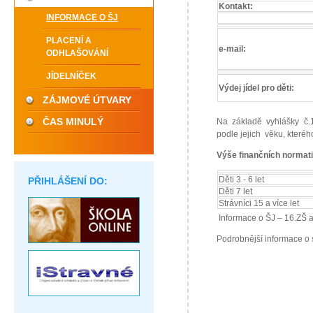
Kontakt:
INFORMACE O ŠJ
PLACENÍ A
e-mail:
ODHLAŠOVÁNÍ
JÍDELNÍČEK
Výdej jídel pro děti:
ZÁJMOVÉ ÚTVARY
ČAS MINULÝ
Na základě vyhlášky č.
podle jejich věku, které
Výše finančních normat
PŘIHLÁŠENÍ DO:
Děti 3 - 6 let
Děti 7 let
Strávníci 15 a více let
Informace o ŠJ – 16.ZŠ 
Podrobnější informace o 