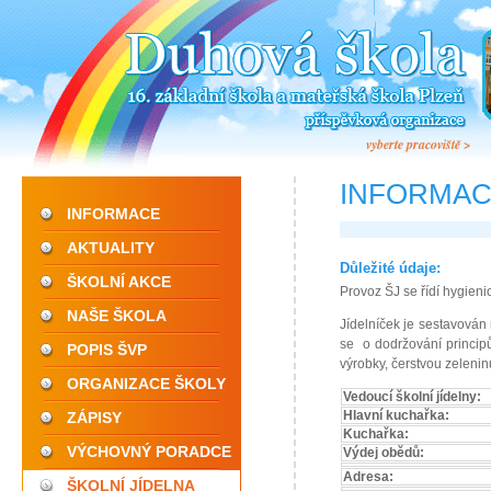
vyberte pracoviště >
INFORMAC
INFORMACE
AKTUALITY
Důležité údaje:
ŠKOLNÍ AKCE
Provoz ŠJ se řídí hygien
NAŠE ŠKOLA
Jídelníček je sestavován
se o dodržování principů
POPIS ŠVP
výrobky, čerstvou zelenin
ORGANIZACE ŠKOLY
Vedoucí školní jídelny:
ZÁPISY
Hlavní kuchařka:
Kuchařka:
VÝCHOVNÝ PORADCE
Výdej obědů:
Adresa:
ŠKOLNÍ JÍDELNA