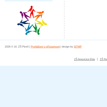
2026 © 16. ZŠ Plzeň |
Prohlášení o přístupnosti
| design by
SITMP
ZŠ Americká třída
ZŠ Ra